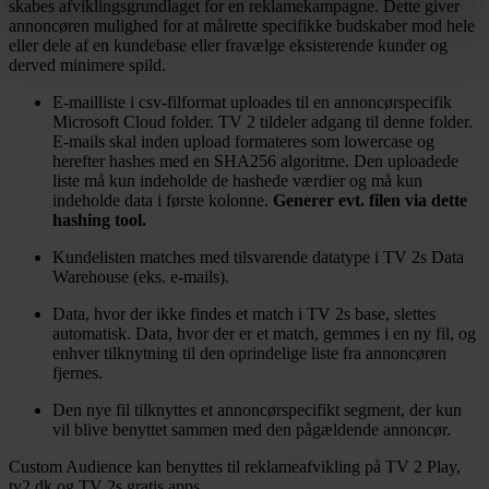
anvendes på hele websitet og vil ikke påvirke
skabes afviklingsgrundlaget for en reklamekampagne. Dette giver
annoncøren mulighed for at målrette specifikke budskaber mod hele
browserdata. Du kan læse mere om behandlingen af dine
eller dele af en kundebase eller fravælge eksisterende kunder og
oplysninger samt dine rettigheder i
Privatlivspolitik for
derved minimere spild.
løbende kunde- og samarbejdsforhold.
E-mailliste i csv-filformat uploades til en annoncørspecifik
Microsoft Cloud folder. TV 2 tildeler adgang til denne folder.
E-mails skal inden upload formateres som lowercase og
herefter hashes med en SHA256 algoritme. Den uploadede
liste må kun indeholde de hashede værdier og må kun
indeholde data i første kolonne.
Generer evt. filen via dette
hashing tool.
Kundelisten matches med tilsvarende datatype i TV 2s Data
Warehouse (eks. e-mails).
Data, hvor der ikke findes et match i TV 2s base, slettes
automatisk. Data, hvor der er et match, gemmes i en ny fil, og
enhver tilknytning til den oprindelige liste fra annoncøren
fjernes.
Den nye fil tilknyttes et annoncørspecifikt segment, der kun
vil blive benyttet sammen med den pågældende annoncør.
Custom Audience kan benyttes til reklameafvikling på TV 2 Play,
tv2.dk og TV 2s gratis apps.