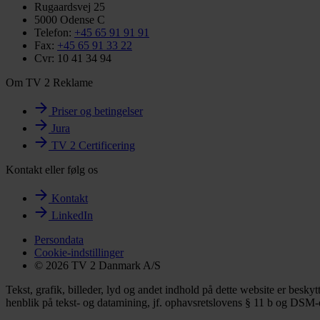
Rugaardsvej 25
5000 Odense C
Telefon:
+45 65 91 91 91
Fax:
+45 65 91 33 22
Cvr: 10 41 34 94
Om TV 2 Reklame
Priser og betingelser
Jura
TV 2 Certificering
Kontakt eller følg os
Kontakt
LinkedIn
Persondata
Cookie-indstillinger
© 2026 TV 2 Danmark A/S
Tekst, grafik, billeder, lyd og andet indhold på dette website er besky
henblik på tekst- og datamining, jf. ophavsretslovens § 11 b og DSM-di