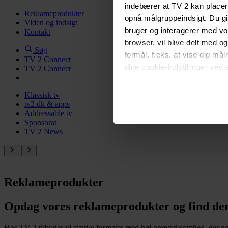
indebærer at TV 2 kan placer
Reklameprodukter
opnå målgruppeindsigt. Du gi
Viden og indsigt
bruger og interagerer med v
Kontakt
browser, vil blive delt med o
Søg
formål, f.eks. at vise dig må
TV 2 Connect
dine cookie-indstillinger ved 
TV 2 Connect
vil ikke påvirke browserdata
i
Privatlivspolitik for løbe
Klassisk tv
tv2.dk & apps
Addressable tv
Sponsorat
TV 2 News
Reklameprodukter
Opdag vores reklameprodukter og find den l
Hos TV 2 tilbyder vi stærke formater med høj opmærksomhed, der øger