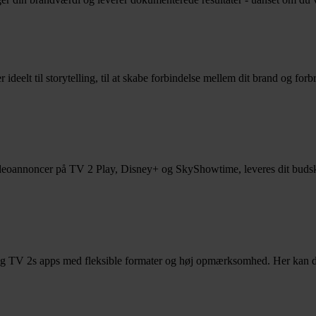
deelt til storytelling, til at skabe forbindelse mellem dit brand og forb
annoncer på TV 2 Play, Disney+ og SkyShowtime, leveres dit budskab t
g TV 2s apps med fleksible formater og høj opmærksomhed. Her kan du 