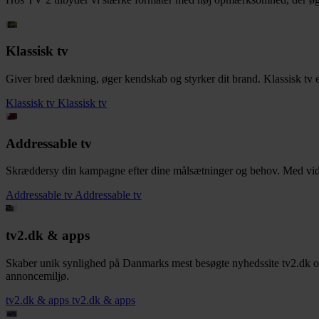
Klassisk tv
Giver bred dækning, øger kendskab og styrker dit brand. Klassisk tv er i
Klassisk tv
Klassisk tv
Addressable tv
Skræddersy din kampagne efter dine målsætninger og behov. Med video
Addressable tv
Addressable tv
tv2.dk & apps
Skaber unik synlighed på Danmarks mest besøgte nyhedssite tv2.dk o
annoncemiljø.
tv2.dk & apps
tv2.dk & apps