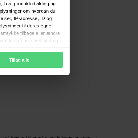
, lave produktudvikling og
 oplysninger om hvordan du
lser, IP-adresse, ID og
plysninger til deres egne
 samtykke tilbage eller ændre
anvendes på hele websitet og
ne rettigheder
Tillad alle
l nå bredt ud eller målrette din kampagne præcist.