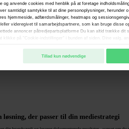
e og anvende cookies med henblik på at foretage indholdsmåling
ver samtidigt samtykke til at dine personoplysninger, herunder
ores hjemmeside, adfærdsmålinger, heatmaps og sessionsgengive
g/eller videregivet til samarbejdspartnere, som kan bruge disse o
lrettede annoncer påtredjepartsplatforme Du kan altid trække dit
at klikke på "Cookie-indstillinger" i bunden af siden. Dine valg, 
. Du kan læse mere om behandlingen af dine oplysninger samt di
nde kunde- og samarbejdsforhold.
Tillad kun nødvendige
øsning, der passer til din mediestrategi
 din brandværdi og leverer dokumenterede resultater - uanset om du vi