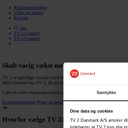
Reklameprodukter
Viden og indsigt
Kontakt
Søg
TV 2 Connect
TV 2 Connect
Skab varig vækst med TV 2 Reklame
TV 2 er ugentligt i kontakt med 85% af den danske befolkning.
Med reklamer hos TV 2, får dit brand rækkevidde, troværdighed og en
Udforsk vores reklameprodukter på tværs af klassisk tv, addressable tv
Samtykke
Reklameprodukter
Priser og betingelser
Dine data og cookies
Hvorfor vælge TV 2?
TV 2 Danmark A/S ønsker dit 
indebærer at TV 2 kan placer