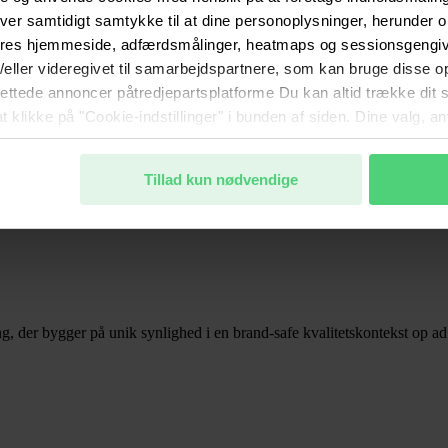
ver samtidigt samtykke til at dine personoplysninger, herunder
ores hjemmeside, adfærdsmålinger, heatmaps og sessionsgengive
g/eller videregivet til samarbejdspartnere, som kan bruge disse o
lrettede annoncer påtredjepartsplatforme Du kan altid trække dit
at klikke på "Cookie-indstillinger" i bunden af siden. Dine valg, 
. Du kan læse mere om behandlingen af dine oplysninger samt di
risvindende fiktion. Bedst på breaking news og live. Du får derfor den
nde kunde- og samarbejdsforhold.
Tillad kun nødvendige
 der bygger på unik synlighed i en brand-safe kvalitetskontekst op ad k