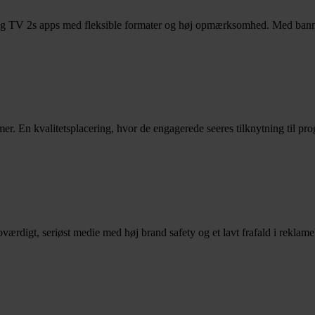
og TV 2s apps med fleksible formater og høj opmærksomhed. Med banne
r. En kvalitetsplacering, hvor de engagerede seeres tilknytning til pro
ærdigt, seriøst medie med høj brand safety og et lavt frafald i reklam