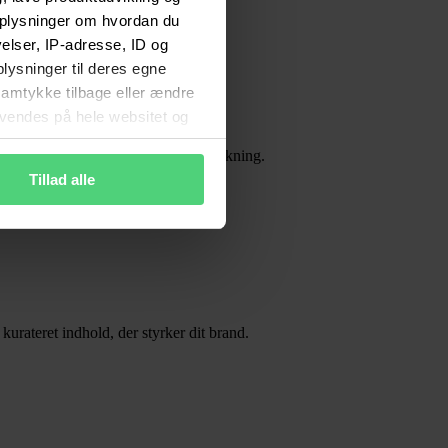
 oplysninger om hvordan du
lser, IP-adresse, ID og
plysninger til deres egne
 samtykke tilbage eller ændre
anvendes på hele websitet og
ne rettigheder
 bedste dækning hos den danske befolkning.
Tillad alle
urateret indhold, der styrker dit brand.