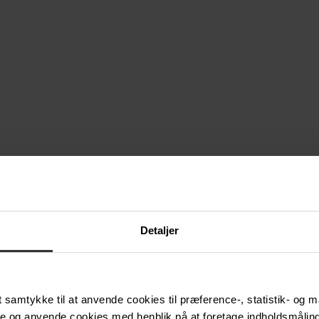
 kvalitetskontekst, der sikrer opmærksomhed, så dit budskab huskes.
, tv2.dk & apps, TV 2 News og sponsorater - eller dyk ned i priser og b
Detaljer
samtykke til at anvende cookies til præference-, statistik- og m
e og anvende cookies med henblik på at foretage indholdsmåling