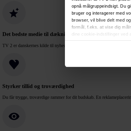
opnå målgruppeindsigt. Du gi
bruger og interagerer med v
browser, vil blive delt med o
formål, f.eks. at vise dig må
Det bedste medie til dækning
dine cookie-indstillinger ved 
vil ikke påvirke browserdata
TV 2 er danskernes kilde til nyheder, sport, vejr, underholdning og p
i
Privatlivspolitik for løbe
Styrker tillid og troværdighed
Du får trygge, troværdige rammer for dit budskab. En reklameplacering,