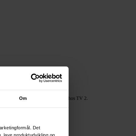
etingelser for at få din reklame vist hos TV 2.
Om
arketingformål. Det
, lave produktudvikling og