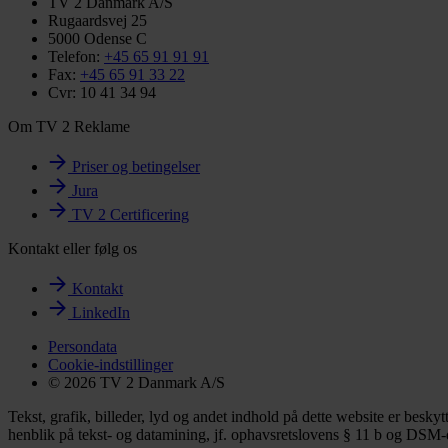
TV 2 Danmark A/S
Rugaardsvej 25
5000 Odense C
Telefon:
+45 65 91 91 91
Fax:
+45 65 91 33 22
Cvr: 10 41 34 94
Om TV 2 Reklame
Priser og betingelser
Jura
TV 2 Certificering
Kontakt eller følg os
Kontakt
LinkedIn
Persondata
Cookie-indstillinger
© 2026 TV 2 Danmark A/S
Tekst, grafik, billeder, lyd og andet indhold på dette website er besky
henblik på tekst- og datamining, jf. ophavsretslovens § 11 b og DSM-di