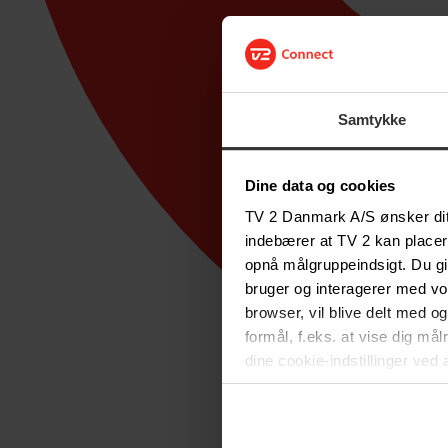
Samtykke
Dine data og cookies
TV 2 Danmark A/S ønsker dit 
indebærer at TV 2 kan placer
opnå målgruppeindsigt. Du gi
bruger og interagerer med v
browser, vil blive delt med o
formål, f.eks. at vise dig må
dine cookie-indstillinger ved 
vil ikke påvirke browserdata
i
Privatlivspolitik for løbe