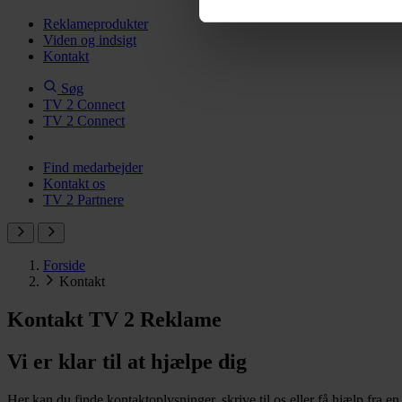
Reklameprodukter
Viden og indsigt
Kontakt
Søg
TV 2 Connect
TV 2 Connect
Find medarbejder
Kontakt os
TV 2 Partnere
Forside
Kontakt
Kontakt TV 2 Reklame
Vi er klar til at hjælpe dig
Her kan du finde kontaktoplysninger, skrive til os eller få hjælp fra en 