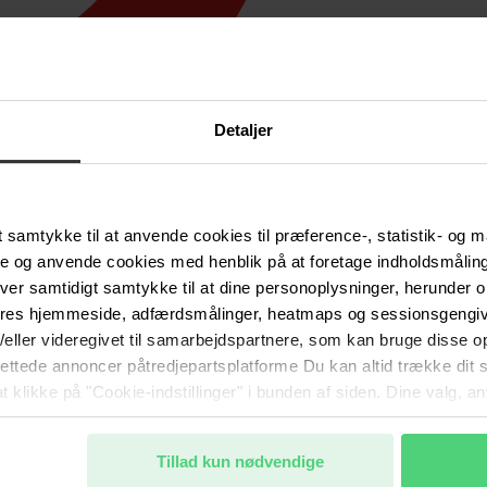
Detaljer
samtykke til at anvende cookies til præference-, statistik- og m
e og anvende cookies med henblik på at foretage indholdsmåling
ver samtidigt samtykke til at dine personoplysninger, herunder
ores hjemmeside, adfærdsmålinger, heatmaps og sessionsgengive
g/eller videregivet til samarbejdspartnere, som kan bruge disse o
lrettede annoncer påtredjepartsplatforme Du kan altid trække dit
at klikke på "Cookie-indstillinger" i bunden af siden. Dine valg, 
. Du kan læse mere om behandlingen af dine oplysninger samt di
nde kunde- og samarbejdsforhold.
Tillad kun nødvendige