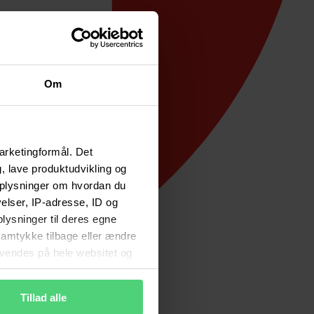
Om
arketingformål. Det
, lave produktudvikling og
 oplysninger om hvordan du
lser, IP-adresse, ID og
plysninger til deres egne
 samtykke tilbage eller ændre
anvendes på hele websitet og
ne rettigheder
Tillad alle