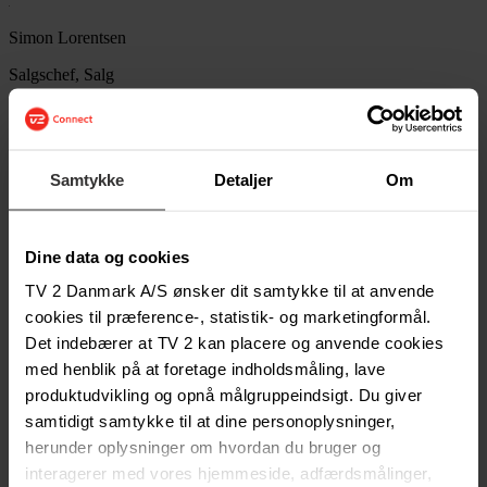
Simon Lorentsen
Salgschef, Salg
slor@tv2.dk
+45 93 54 40 59
Simon Mølhede Hørdum
Samtykke
Detaljer
Om
Client Manager
simh@tv2.dk
+45 93 39 02 30
Dine data og cookies
TV 2 Danmark A/S ønsker dit samtykke til at anvende
Morten Rafn Christensen
cookies til præference-, statistik- og marketingformål.
Senior Sales Manager, NEWS Lead
Det indebærer at TV 2 kan placere og anvende cookies
med henblik på at foretage indholdsmåling, lave
moch@tv2.dk
+45 24 40 73 24
produktudvikling og opnå målgruppeindsigt. Du giver
samtidigt samtykke til at dine personoplysninger,
Kennet Brøgger
herunder oplysninger om hvordan du bruger og
kenb@tv2.dk
+45 40 24 13 52
interagerer med vores hjemmeside, adfærdsmålinger,