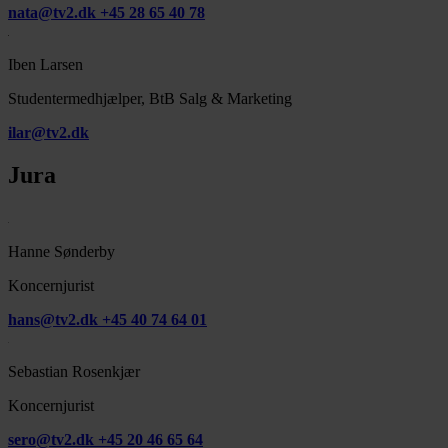
nata@tv2.dk
+45 28 65 40 78
Iben Larsen
Studentermedhjælper, BtB Salg & Marketing
ilar@tv2.dk
Jura
Hanne Sønderby
Koncernjurist
hans@tv2.dk
+45 40 74 64 01
Sebastian Rosenkjær
Koncernjurist
sero@tv2.dk
+45 20 46 65 64