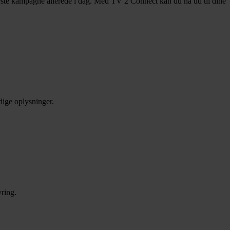
ørste kampagne allerede i dag. Med TV 2 Connect kan du nå ud til dine
dige oplysninger.
ring.