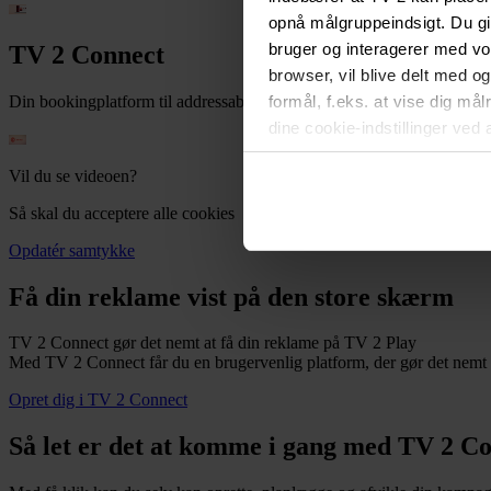
opnå målgruppeindsigt. Du gi
bruger og interagerer med v
TV 2 Connect
browser, vil blive delt med o
Din bookingplatform til addressable tv-reklamer på TV 2 Play, Dis
formål, f.eks. at vise dig må
dine cookie-indstillinger ved 
vil ikke påvirke browserdata
Vil du se videoen?
i
Privatlivspolitik for løbe
Så skal du acceptere alle cookies
Opdatér samtykke
Få din reklame vist på den store skærm
TV 2 Connect gør det nemt at få din reklame på TV 2 Play
Med TV 2 Connect får du en brugervenlig platform, der gør det nemt
Opret dig i TV 2 Connect
Så let er det at komme i gang med TV 2 C