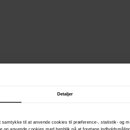
Detaljer
samtykke til at anvende cookies til præference-, statistik- og m
e og anvende cookies med henblik på at foretage indholdsmåling