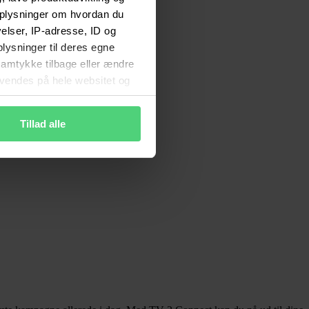
 oplysninger om hvordan du
lser, IP-adresse, ID og
plysninger til deres egne
 samtykke tilbage eller ændre
anvendes på hele websitet og
ne rettigheder
Tillad alle