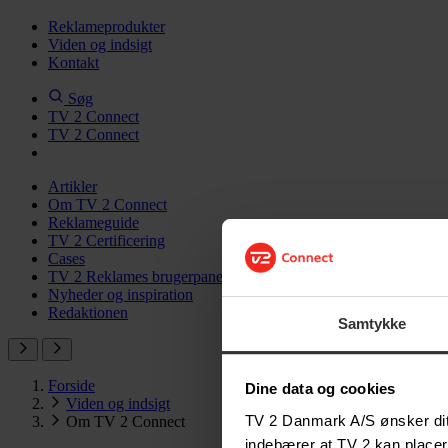
Reklameprodukter
Viden og indsigt
Kontakt
Søg
TV 2 Connect
TV 2 Connect
Artikler
Om TV 2 Connect
Reklameguide
TV 2 Certificering
Cases
TV 2 Reklames brugerpanel
Nyheder og inspiration
Redaktionen
Samtykke
Forside
Dine data og cookies
Viden og indsigt
TV 2 Danmark A/S ønsker dit 
Om TV 2 Connect
indebærer at TV 2 kan placer