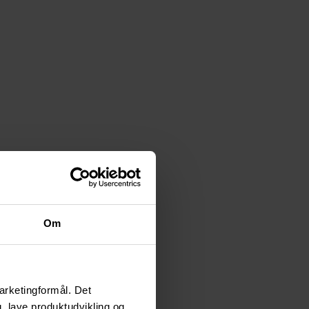
Om
arketingformål. Det
, lave produktudvikling og