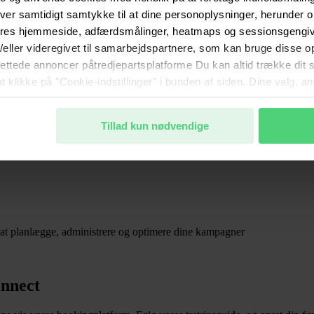
ver samtidigt samtykke til at dine personoplysninger, herunder
ores hjemmeside, adfærdsmålinger, heatmaps og sessionsgengive
g/eller videregivet til samarbejdspartnere, som kan bruge disse o
ney+ og SkyShowtime
lrettede annoncer påtredjepartsplatforme Du kan altid trække dit
at klikke på "Cookie-indstillinger" i bunden af siden. Dine valg, 
. Du kan læse mere om behandlingen af dine oplysninger samt di
nde kunde- og samarbejdsforhold.
Tillad kun nødvendige
 at planlægge, administrere og optimere dine kampagner
onnect