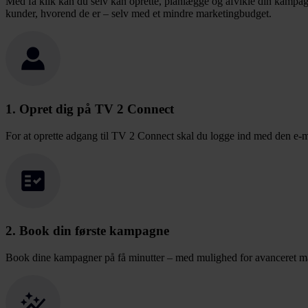
Med få klik kan du selv kan oprette, planlægge og afvikle din kampag
kunder, hvorend de er – selv med et mindre marketingbudget.
1. Opret dig på TV 2 Connect
For at oprette adgang til TV 2 Connect skal du logge ind med den e-m
2. Book din første kampagne
Book dine kampagner på få minutter – med mulighed for avanceret mål