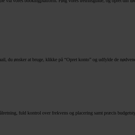
ne via vores bookingplatform. Følg vores tretrinsguide, og opret din f
ail, du ønsker at bruge, klikke på “Opret konto” og udfylde de nødven
retning, fuld kontrol over frekvens og placering samt præcis budgetsty