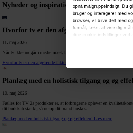
Nyheder og inspiration
opnå målgruppeindsigt. Du gi
bruger og interagerer med v
browser, vil blive delt med o
formål, f.eks. at vise dig må
Hvorfor tv er den afgørende faktor i kamp
dine cookie-indstillinger ved 
vil ikke påvirke browserdata
11. maj 2026
i
Privatlivspolitik for løbe
Når tv ikke indgår i mediemixet, falder købsintentionen markant! Det 
Hvorfor tv er den afgørende faktor i kampagners langtidseffekt
Læs m
Planlæg med en holistisk tilgang og øg effe
10. maj 2026
Fælles for TV 2s produkter er, at forbrugerne oplever en kvalitetskont
dit budskab stærkt, så netop dit brand huskes.
Planlæg med en holistisk tilgang og øg effekten!
Læs mere