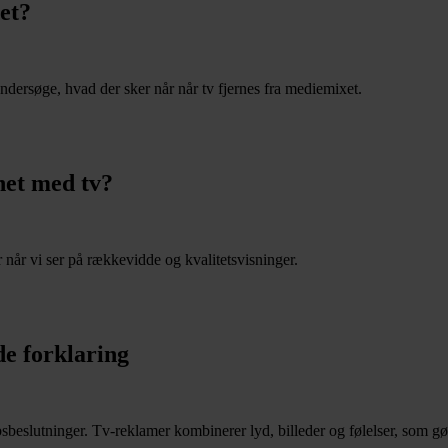
et?
dersøge, hvad der sker når når tv fjernes fra mediemixet.
et med tv?
 når vi ser på rækkevidde og kvalitetsvisninger.
e forklaring
lutninger. Tv-reklamer kombinerer lyd, billeder og følelser, som gør b