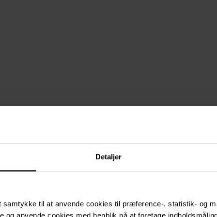
Detaljer
samtykke til at anvende cookies til præference-, statistik- og m
e og anvende cookies med henblik på at foretage indholdsmåling