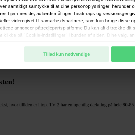
ver samtidigt samtykke til at dine personoplysninger, herunder
ores hjemmeside, adfærdsmålinger, heatmaps og sessionsgengive
g/eller videregivet til samarbejdspartnere, som kan bruge disse o
lrettede annoncer påtredjepartsplatforme Du kan altid trække dit
agners langtidseffekt
at klikke på "Cookie-indstillinger" i bunden af siden. Dine valg, 
. Du kan læse mere om behandlingen af dine oplysninger samt di
nde kunde- og samarbejdsforhold.
viser en ny analyse fra Thinkbox.
Tillad kun nødvendige
ere
kten!
ekst, hvor tilliden er i top. TV 2 har en ugentlig dækning på hele 80-85