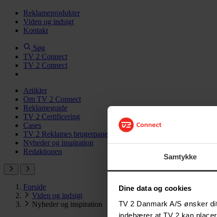
Reklameprodukter
Viden og indsigt
Kontakt
Søg
TV 2 Connect
TV 2 Connect
Artikler
Om TV 2 Connect
Reklameguide
TV 2 Certificering
Cases
TV 2 Reklames brugerpanel
Nyheder og inspiration
Redaktionen
Samtykke
Forside
Dine data og cookies
Viden og indsigt
TV 2 Danmark A/S ønsker dit 
Nyheder og inspiration
indebærer at TV 2 kan placer