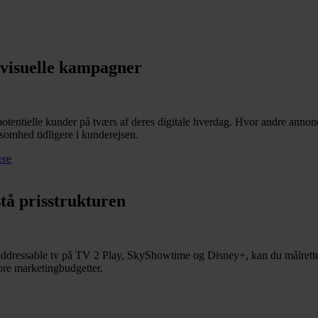
 visuelle kampagner
otentielle kunder på tværs af deres digitale hverdag. Hvor andre annonce
somhed tidligere i kunderejsen.
ere
stå prisstrukturen
Addressable tv på TV 2 Play, SkyShowtime og Disney+, kan du målrette 
tore marketingbudgetter.