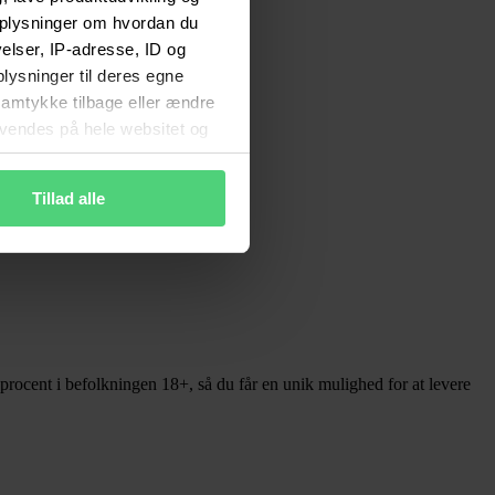
 oplysninger om hvordan du
lser, IP-adresse, ID og
plysninger til deres egne
 samtykke tilbage eller ændre
anvendes på hele websitet og
ne rettigheder
Tillad alle
 procent i befolkningen 18+, så du får en unik mulighed for at levere