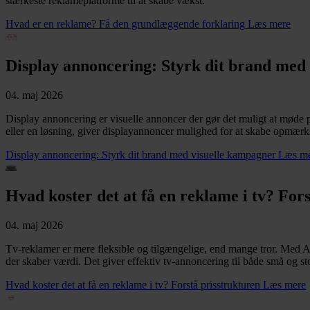
stærkeste reklameplatforme til at skabe vækst.
Hvad er en reklame? Få den grundlæggende forklaring
Læs mere
Display annoncering: Styrk dit brand med
04. maj 2026
Display annoncering er visuelle annoncer der gør det muligt at møde p
eller en løsning, giver displayannoncer mulighed for at skabe opmærk
Display annoncering: Styrk dit brand med visuelle kampagner
Læs m
Hvad koster det at få en reklame i tv? For
04. maj 2026
Tv-reklamer er mere fleksible og tilgængelige, end mange tror. Med 
der skaber værdi. Det giver effektiv tv-annoncering til både små og s
Hvad koster det at få en reklame i tv? Forstå prisstrukturen
Læs mere