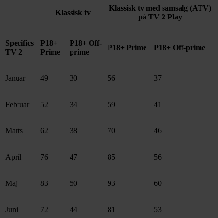
Klassisk tv med samsalg (ATV)
Klassisk tv
på TV 2 Play
Specifics
P18+
P18+ Off-
P18+ Prime
P18+ Off-prime
TV 2
Prime
prime
Januar
49
30
56
37
Februar
52
34
59
41
Marts
62
38
70
46
April
76
47
85
56
Maj
83
50
93
60
Juni
72
44
81
53