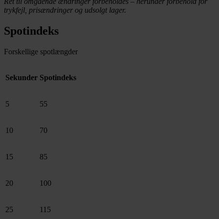
Ret til omgående ændringer forbeholdes – herunder forbehold for
trykfejl, prisændringer og udsolgt lager.
Spotindeks
Forskellige spotlængder
Sekunder
Spotindeks
5
55
10
70
15
85
20
100
25
115