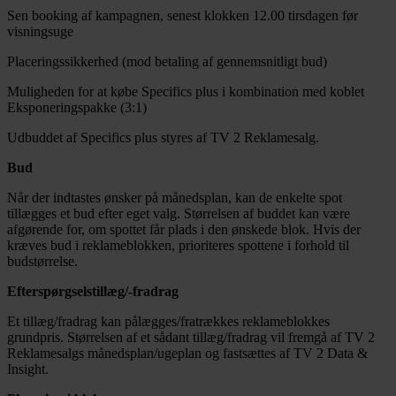
Sen booking af kampagnen, senest klokken 12.00 tirsdagen før
visningsuge
Placeringssikkerhed (mod betaling af gennemsnitligt bud)
Muligheden for at købe Specifics plus i kombination med koblet
Eksponeringspakke (3:1)
Udbuddet af Specifics plus styres af TV 2 Reklamesalg.
Bud
Når der indtastes ønsker på månedsplan, kan de enkelte spot
tillægges et bud efter eget valg. Størrelsen af buddet kan være
afgørende for, om spottet får plads i den ønskede blok. Hvis der
kræves bud i reklameblokken, prioriteres spottene i forhold til
budstørrelse.
Efterspørgselstillæg/-fradrag
Et tillæg/fradrag kan pålægges/fratrækkes reklameblokkes
grundpris. Størrelsen af et sådant tillæg/fradrag vil fremgå af TV 2
Reklamesalgs månedsplan/ugeplan og fastsættes af TV 2 Data &
Insight.