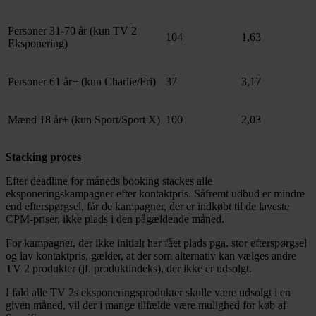
Personer 31-70 år (kun TV 2
104
1,63
Eksponering)
Personer 61 år+ (kun Charlie/Fri)
37
3,17
Mænd 18 år+ (kun Sport/Sport X)
100
2,03
Stacking proces
Efter deadline for måneds booking stackes alle
eksponeringskampagner efter kontaktpris. Såfremt udbud er mindre
end efterspørgsel, får de kampagner, der er indkøbt til de laveste
CPM-priser, ikke plads i den pågældende måned.
For kampagner, der ikke initialt har fået plads pga. stor efterspørgsel
og lav kontaktpris, gælder, at der som alternativ kan vælges andre
TV 2 produkter (jf. produktindeks), der ikke er udsolgt.
I fald alle TV 2s eksponeringsprodukter skulle være udsolgt i en
given måned, vil der i mange tilfælde være mulighed for køb af