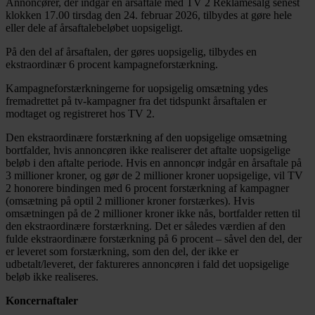
Annoncører, der indgår en årsaftale med TV 2 Reklamesalg senest
klokken 17.00 tirsdag den 24. februar 2026, tilbydes at gøre hele
eller dele af årsaftalebeløbet uopsigeligt.
På den del af årsaftalen, der gøres uopsigelig, tilbydes en
ekstraordinær 6 procent kampagneforstærkning.
Kampagneforstærkningerne for uopsigelig omsætning ydes
fremadrettet på tv-kampagner fra det tidspunkt årsaftalen er
modtaget og registreret hos TV 2.
Den ekstraordinære forstærkning af den uopsigelige omsætning
bortfalder, hvis annoncøren ikke realiserer det aftalte uopsigelige
beløb i den aftalte periode. Hvis en annoncør indgår en årsaftale på
3 millioner kroner, og gør de 2 millioner kroner uopsigelige, vil TV
2 honorere bindingen med 6 procent forstærkning af kampagner
(omsætning på optil 2 millioner kroner forstærkes). Hvis
omsætningen på de 2 millioner kroner ikke nås, bortfalder retten til
den ekstraordinære forstærkning. Det er således værdien af den
fulde ekstraordinære forstærkning på 6 procent – såvel den del, der
er leveret som forstærkning, som den del, der ikke er
udbetalt/leveret, der faktureres annoncøren i fald det uopsigelige
beløb ikke realiseres.
Koncernaftaler