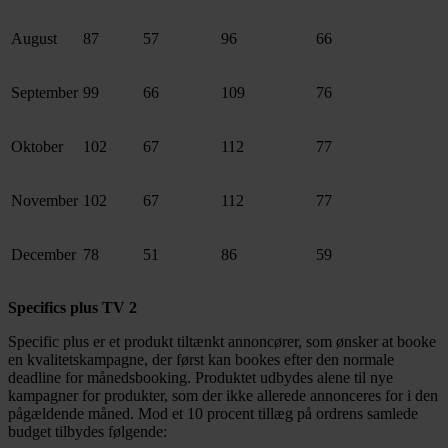
August
87
57
96
66
September
99
66
109
76
Oktober
102
67
112
77
November
102
67
112
77
December
78
51
86
59
Specifics plus TV 2
Specific plus er et produkt tiltænkt annoncører, som ønsker at booke
en kvalitetskampagne, der først kan bookes efter den normale
deadline for månedsbooking. Produktet udbydes alene til nye
kampagner for produkter, som der ikke allerede annonceres for i den
pågældende måned. Mod et 10 procent tillæg på ordrens samlede
budget tilbydes følgende: