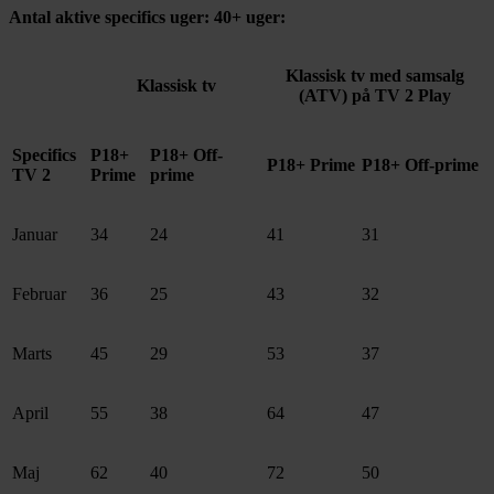
Antal aktive specifics uger: 40+ uger:
Klassisk tv med samsalg
Klassisk tv
(ATV) på TV 2 Play
Specifics
P18+
P18+ Off-
P18+ Prime
P18+ Off-prime
TV 2
Prime
prime
Januar
34
24
41
31
Februar
36
25
43
32
Marts
45
29
53
37
April
55
38
64
47
Maj
62
40
72
50