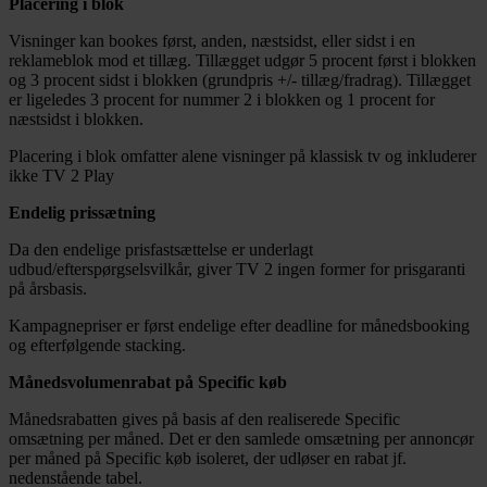
Placering i blok
Visninger kan bookes først, anden, næstsidst, eller sidst i en
reklameblok mod et tillæg. Tillægget udgør 5 procent først i blokken
og 3 procent sidst i blokken (grundpris +/- tillæg/fradrag). Tillægget
er ligeledes 3 procent for nummer 2 i blokken og 1 procent for
næstsidst i blokken.
Placering i blok omfatter alene visninger på klassisk tv og inkluderer
ikke TV 2 Play
Endelig prissætning
Da den endelige prisfastsættelse er underlagt
udbud/efterspørgselsvilkår, giver TV 2 ingen former for prisgaranti
på årsbasis.
Kampagnepriser er først endelige efter deadline for månedsbooking
og efterfølgende stacking.
Månedsvolumenrabat på Specific køb
Månedsrabatten gives på basis af den realiserede Specific
omsætning per måned. Det er den samlede omsætning per annoncør
per måned på Specific køb isoleret, der udløser en rabat jf.
nedenstående tabel.