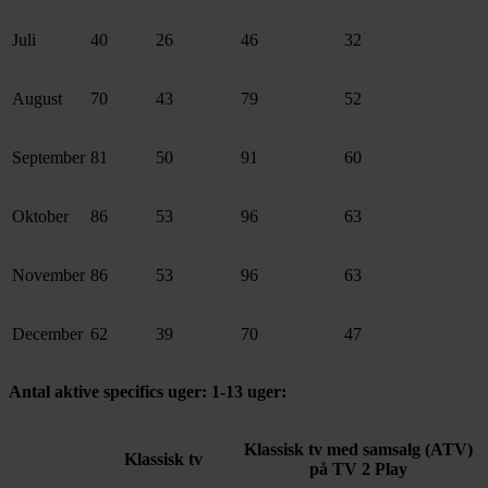
Juli
40
26
46
32
August
70
43
79
52
September
81
50
91
60
Oktober
86
53
96
63
November
86
53
96
63
December
62
39
70
47
Antal aktive specifics uger: 1-13 uger:
Klassisk tv med samsalg (ATV)
Klassisk tv
på TV 2 Play