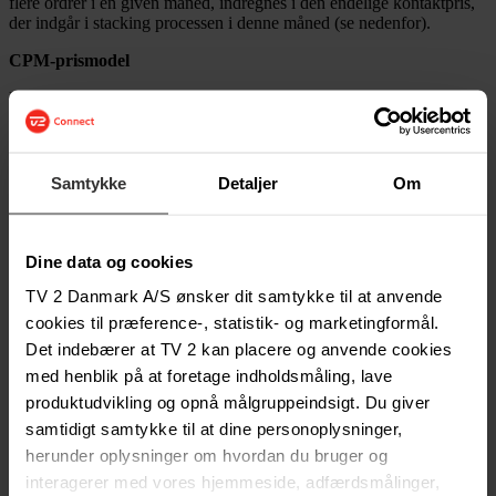
flere ordrer i en given måned, indregnes i den endelige kontaktpris,
der indgår i stacking processen i denne måned (se nedenfor).
CPM-prismodel
Den pris, som en eksponeringskampagne kan indkøbes til, afhænger
af, hvilken kanallevering der ønskes, hvilken måned, kampagnen
ønskes indrykket i, samt af, hvilket TV 2 eksponeringsprodukt, der
er valgt.
Samtykke
Detaljer
Om
Den CPM-pris, som er aftalt for 2026 danner udgangspunkt for den
endelige CPM-pris på kampagneniveau.
CPM bud x valgfrit bud x Produktindeks x Månedsindeks x
Dine data og cookies
Målgruppeindeks x Universfaktor x Spotindeks = Endelig CPM
TV 2 Danmark A/S ønsker dit samtykke til at anvende
Levering på eksponeringskampagner
cookies til præference-, statistik- og marketingformål.
Eksponeringskampagner leveres tværgående på TV 2s lineære
Det indebærer at TV 2 kan placere og anvende cookies
kanaler. Den præcise levering afhænger af målgruppe og
med henblik på at foretage indholdsmåling, lave
eksponeringsprodukt.
produktudvikling og opnå målgruppeindsigt. Du giver
Produktindeks
samtidigt samtykke til at dine personoplysninger,
herunder oplysninger om hvordan du bruger og
interagerer med vores hjemmeside, adfærdsmålinger,
2026
Produkt