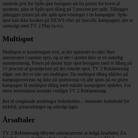
samlede pris for Split-spot beregnes ud fra prisen for hvert af
spottene, plus et Split-spot tillæg på 5 procent per split. Tillægget
pålægges prisen på alle split-spot visninger i en kampagne. Split-
spot kan ikke bookes på NEWS eller på Specific kampagner, der er
samsolgt med TV 2 Play (a-tv).
Multispot
Multispot er kendetegnet ved, at der optræder to eller flere
annoncører i samme spot, og at der i spottet ikke er en naturlig
sammenhæng. Prisen på denne type spot beregnes med et tillæg på
15 procent af grundprisen på det enkelte spot. TV 2 Reklamesalg
afgør, om der er tale om multispot. Da multispot tillæg tildeles på
kampagneniveau og ikke på spotniveau vil alle spots på en given
kampagne få multispot tillæg med mindre kampagner opdeles. For
mere information kontakt venligst TV 2 Reklamesalg.
Ret til omgående ændringer forbeholdes – herunder forbehold for
trykfejl, prisændringer og udsolgt lager.
Årsaftaler
TV 2 Reklamesalg tilbyder annoncørerne at indgå årsaftaler. En