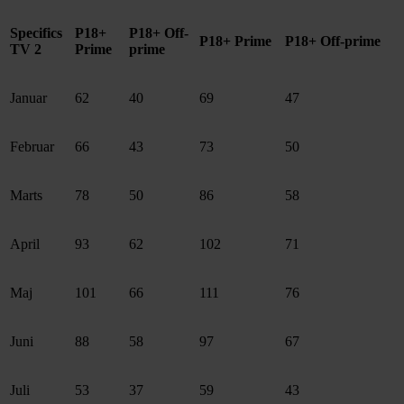
Specifics
P18+
P18+ Off-
P18+ Prime
P18+ Off-prime
TV 2
Prime
prime
Januar
62
40
69
47
Februar
66
43
73
50
Marts
78
50
86
58
April
93
62
102
71
Maj
101
66
111
76
Juni
88
58
97
67
Juli
53
37
59
43