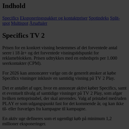
Indhold
Specifics
Eksponeringspakker og kontaktpriser
Spotindeks
Split-
spot
Multispot
Årsaftaler
Specifics TV 2
Prisen for en konkret visning bestemmes af det forventede antal
seere i 18 år+ og det forventede visningstidspunkt for
reklameblokken. Prisen udtrykkes med en enhedspris per 1.000
seerkontakter (CPM).
For 2026 kan annoncører vælge om de generelt ønsker at købe
Specifics visninger inklusiv en samtidig visning på TV 2 Play.
Det er antallet af uger, hvor en annoncør aktivt køber Specifics, samt
et eventuelt tilvalg af samtidige visninger på TV 2 Play, som afgør
hvilken nettopristabel, der skal anvendes. Valg af pristabel med/uden
PLAY er som udgangspunkt fast for det kommende år, og kan ikke
til- eller fravælges fra kampagne til kampagne.
En aktiv uge defineres som et ugentligt køb på minimum 1,2
millioner eksponeringer.