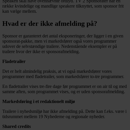
Speaken skal have ovennævnte ordlyd. TV 2 Sponsorater har en
række kvindelige og mandlige speakere tilknyttet, som sponsor frit
kan vælge mellem.
Hvad er der ikke afmelding på?
Sponsor er garanteret det antal eksponeringer, der ligger i en given
sponsorat-pakke, men vi markedsfører også vores programmer
udover de selvstændige trailere. Nedenstående eksempler er på
trailere hvor der ikke er sponsorafmelding.
Fladetrailer
Det er helt almindelig praksis, at vi også markedsfører vores
programmer med fladetrailer, som markedsfører to-tre programmer.
En fladetrailer vises tre-fire dage før programmet er on air til og med
samme aften, som programmet vises, og er uden sponsorafmelding.
Markedsføring i et redaktionelt miljø
Trailere i nyhedsmiljø har ikke afmelding på. Dette kan f.eks. være i
tidsrummet mellem 19 Nyhederne og regionale nyheder.
Shared credits