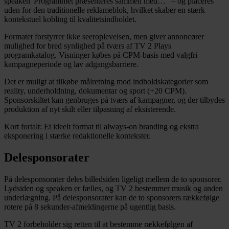
speaken“Programmet præsenteres sammen med…” – og placeres
uden for den traditionelle reklameblok, hvilket skaber en stærk
kontekstuel kobling til kvalitetsindholdet.
Formatet forstyrrer ikke seeroplevelsen, men giver annoncører
mulighed for bred synlighed på tværs af TV 2 Plays
programkatalog. Visninger købes på CPM-basis med valgfri
kampagneperiode og lav adgangsbarriere.
Det er muligt at tilkøbe målretning mod indholdskategorier som
reality, underholdning, dokumentar og sport (+20 CPM).
Sponsorskiltet kan genbruges på tværs af kampagner, og der tilbydes
produktion af nyt skilt eller tilpasning af eksisterende.
Kort fortalt: Et ideelt format til always-on branding og ekstra
eksponering i stærke redaktionelle kontekster.
Delesponsorater
På delesponsorater deles billedsiden ligeligt mellem de to sponsorer.
Lydsiden og speaken er fælles, og TV 2 bestemmer musik og anden
underlægning. På delesponsorater kan de to sponsorers rækkefølge
rotere på 8 sekunder-afmeldingerne på ugentlig basis.
TV 2 forbeholder sig retten til at bestemme rækkefølgen af