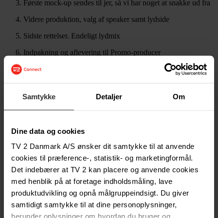
Første mock-up sendes til jer, så vi har noget at snakke ud fra
Videre produktion, valg af speaker samt lydside
Sidste rettelser. Endeligt lydmix
Indpakning og aflevering til Promo-producer
Deadlines
Produktionen af et skilt tager som udgangspunkt minimum
Samtykke
Detaljer
Om
syv hverdage.
Materialer til produktionen skal som udgangspunkt være
afleveret 10 dage inden sponsoratet går i gang.
Dine data og cookies
Hvis der er trailereksponeringer inkluderet i det indkøbte
TV 2 Danmark A/S ønsker dit samtykke til at anvende
programsponsorat, starter disse trailere 2-3 uger før
cookies til præference-, statistik- og marketingformål.
præmiedatoen.
Det indebærer at TV 2 kan placere og anvende cookies
Aflevering af grafisk materiale
med henblik på at foretage indholdsmåling, lave
produktudvikling og opnå målgruppeindsigt. Du giver
Grafikfiler skal være optimeret til brug i HD (1920 x 1080)
samtidigt samtykke til at dine personoplysninger,
herunder oplysninger om hvordan du bruger og