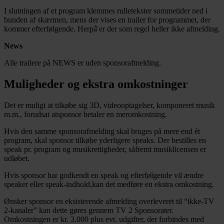
I slutningen af et program klemmes rulletekster sommetider ned i
bunden af skærmen, mens der vises en trailer for programmet, der
kommer efterfølgende. Herpå̊ er der som regel heller ikke afmelding.
News
Alle trailere på NEWS er uden sponsorafmelding.
Muligheder og ekstra omkostninger
Det er muligt at tilkøbe sig 3D, videooptagelser, komponeret musik
m.m., forudsat atsponsor betaler en meromkostning.
Hvis den samme sponsorafmelding skal bruges på mere end ét
program, skal sponsor tilkøbe yderligere speaks. Der bestilles en
speak pr. program og musikrettigheder, såfremt musiklicensen er
udløbet.
Hvis sponsor har godkendt en speak og efterfølgende vil ændre
speaker eller speak-indhold,kan det medføre en ekstra omkostning.
Ønsker sponsor en eksisterende afmelding overleveret til “ikke-TV
2-kanaler” kan dette gøres gennem TV 2 Sponsorater.
Omkostningen er kr. 3.000 plus evt. udgifter, der forbindes med