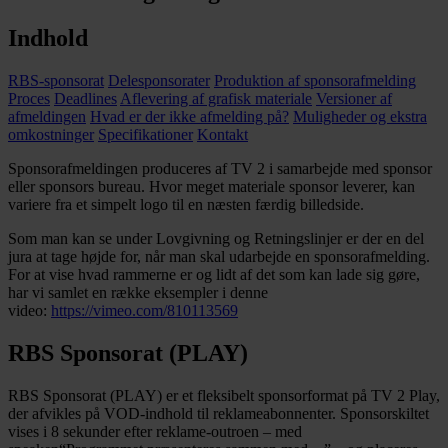
Indhold
RBS-sponsorat
Delesponsorater
Produktion af sponsorafmelding
Proces
Deadlines
Aflevering af grafisk materiale
Versioner af
afmeldingen
Hvad er der ikke afmelding på?
Muligheder og ekstra
omkostninger
Specifikationer
Kontakt
Sponsorafmeldingen produceres af TV 2 i samarbejde med sponsor
eller sponsors bureau. Hvor meget materiale sponsor leverer, kan
variere fra et simpelt logo til en næsten færdig billedside.
Som man kan se under Lovgivning og Retningslinjer er der en del
jura at tage højde for, når man skal udarbejde en sponsorafmelding.
For at vise hvad rammerne er og lidt af det som kan lade sig gøre,
har vi samlet en række eksempler i denne
video:
https://vimeo.com/810113569
RBS Sponsorat (PLAY)
RBS Sponsorat (PLAY) er et fleksibelt sponsorformat på TV 2 Play,
der afvikles på VOD-indhold til reklameabonnenter. Sponsorskiltet
vises i 8 sekunder efter reklame-outroen – med