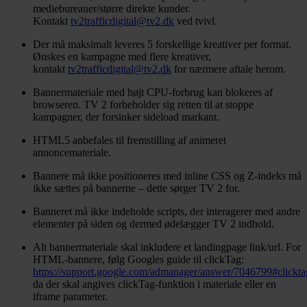
mediebureauer/større direkte kunder.
Kontakt
tv2trafficdigital@tv2.dk
ved tvivl.
Der må maksimalt leveres 5 forskellige kreativer per format.
Ønskes en kampagne med flere kreativer,
kontakt
tv2trafficdigital@tv2.dk
for nærmere aftale herom.
Bannermateriale med højt CPU-forbrug kan blokeres af
browseren. TV 2 forbeholder sig retten til at stoppe
kampagner, der forsinker sideload markant.
HTML5 anbefales til fremstilling af animeret
annoncemateriale.
Bannere må ikke positioneres med inline CSS og Z-indeks må
ikke sættes på bannerne – dette sørger TV 2 for.
Banneret må ikke indeholde scripts, der interagerer med andre
elementer på siden og dermed ødelægger TV 2 indhold.
Alt bannermateriale skal inkludere et landingpage link/url. For
HTML-bannere, følg Googles guide til clickTag:
https://support.google.com/admanager/answer/7046799#clickta
da der skal angives clickTag-funktion i materiale eller en
iframe parameter.