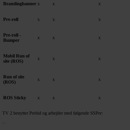
Brandingbanner
x
x
x
Pre-roll
x
x
x
Pre-roll -
x
x
x
Bumper
Mobil Run of
x
x
x
site (ROS)
Run of site
x
x
x
(ROS)
ROS Sticky
x
x
x
TV 2 benytter Prebid og arbejder med følgende SSPer: