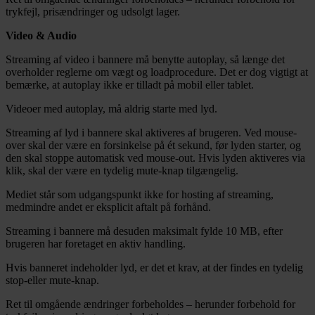
trykfejl, prisændringer og udsolgt lager.
Video & Audio
Streaming af video i bannere må benytte autoplay, så længe det
overholder reglerne om vægt og loadprocedure. Det er dog vigtigt at
bemærke, at autoplay ikke er tilladt på mobil eller tablet.
Videoer med autoplay, må aldrig starte med lyd.
Streaming af lyd i bannere skal aktiveres af brugeren. Ved mouse-
over skal der være en forsinkelse på ét sekund, før lyden starter, og
den skal stoppe automatisk ved mouse-out. Hvis lyden aktiveres via
klik, skal der være en tydelig mute-knap tilgængelig.
Mediet står som udgangspunkt ikke for hosting af streaming,
medmindre andet er eksplicit aftalt på forhånd.
Streaming i bannere må desuden maksimalt fylde 10 MB, efter
brugeren har foretaget en aktiv handling.
Hvis banneret indeholder lyd, er det et krav, at der findes en tydelig
stop-eller mute-knap.
Ret til omgående ændringer forbeholdes – herunder forbehold for