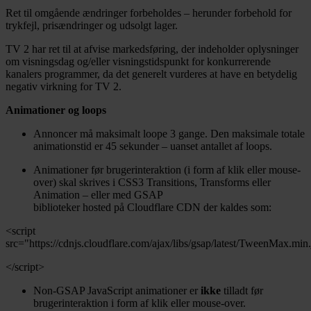
Ret til omgående ændringer forbeholdes – herunder forbehold for
trykfejl, prisændringer og udsolgt lager.
TV 2 har ret til at afvise markedsføring, der indeholder oplysninger
om visningsdag og/eller visningstidspunkt for konkurrerende
kanalers programmer, da det generelt vurderes at have en betydelig
negativ virkning for TV 2.
Animationer og loops
Annoncer må maksimalt loope 3 gange. Den maksimale totale
animationstid er 45 sekunder – uanset antallet af loops.
Animationer før brugerinteraktion (i form af klik eller mouse-
over) skal skrives i CSS3 Transitions, Transforms eller
Animation – eller med GSAP
biblioteker hosted på Cloudflare CDN der kaldes som:
<script
src="https://cdnjs.cloudflare.com/ajax/libs/gsap/latest/TweenMax.min
</script>
Non-GSAP JavaScript animationer er
ikke
tilladt før
brugerinteraktion i form af klik eller mouse-over.