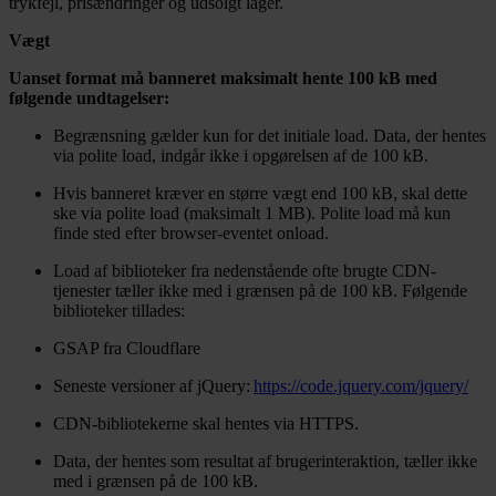
trykfejl, prisændringer og udsolgt lager.
Vægt
Uanset format må banneret maksimalt hente 100 kB med
følgende undtagelser:
Begrænsning gælder kun for det initiale load. Data, der hentes
via polite load, indgår ikke i opgørelsen af de 100 kB.
Hvis banneret kræver en større vægt end 100 kB, skal dette
ske via polite load (maksimalt 1 MB). Polite load må kun
finde sted efter browser-eventet onload.
Load af biblioteker fra nedenstående ofte brugte CDN-
tjenester tæller ikke med i grænsen på de 100 kB. Følgende
biblioteker tillades:
GSAP fra Cloudflare
Seneste versioner af jQuery:
https://code.jquery.com/jquery/
CDN-bibliotekerne skal hentes via HTTPS.
Data, der hentes som resultat af brugerinteraktion, tæller ikke
med i grænsen på de 100 kB.