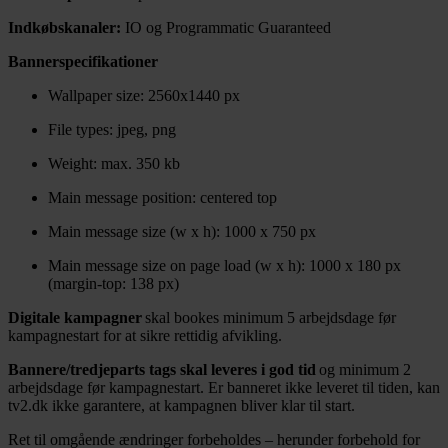
Indkøbskanaler:
IO og Programmatic Guaranteed
Bannerspecifikationer
Wallpaper size: 2560x1440 px
File types: jpeg, png
Weight: max. 350 kb
Main message position: centered top
Main message size (w x h): 1000 x 750 px
Main message size on page load (w x h): 1000 x 180 px
(margin-top: 138 px)
Digitale kampagner
skal bookes minimum 5 arbejdsdage før
kampagnestart for at sikre rettidig afvikling.
Bannere/tredjeparts tags skal leveres i god tid
og minimum 2
arbejdsdage før kampagnestart. Er banneret ikke leveret til tiden, kan
tv2.dk ikke garantere, at kampagnen bliver klar til start.
Ret til omgående ændringer forbeholdes – herunder forbehold for