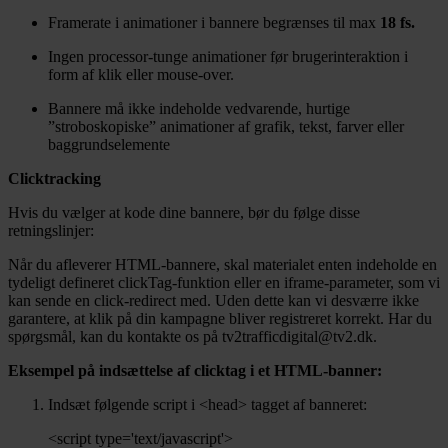
Framerate i animationer i bannere begrænses til max
18 fs.
Ingen processor-tunge animationer før brugerinteraktion i
form af klik eller mouse-over.
Bannere må ikke indeholde vedvarende, hurtige
”stroboskopiske” animationer af grafik, tekst, farver eller
baggrundselemente
Clicktracking
Hvis du vælger at kode dine bannere, bør du følge disse
retningslinjer:
Når du afleverer HTML-bannere, skal materialet enten indeholde en
tydeligt defineret clickTag-funktion eller en iframe-parameter, som vi
kan sende en click-redirect med. Uden dette kan vi desværre ikke
garantere, at klik på din kampagne bliver registreret korrekt. Har du
spørgsmål, kan du kontakte os på tv2trafficdigital@tv2.dk.
Eksempel på indsættelse af clicktag i et HTML-banner:
Indsæt følgende script i <head> tagget af banneret:
<script type='text/javascript'>