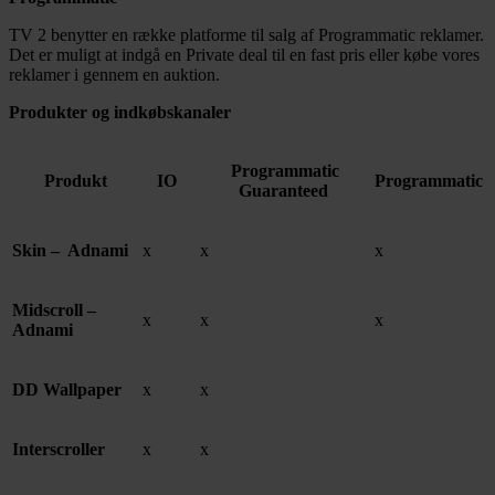
TV 2 benytter en række platforme til salg af Programmatic reklamer.
Det er muligt at indgå en Private deal til en fast pris eller købe vores
reklamer i gennem en auktion.
Produkter og indkøbskanaler
Programmatic
Produkt
IO
Programmatic
Guaranteed
Skin – Adnami
x
x
x
Midscroll –
x
x
x
Adnami
DD Wallpaper
x
x
Interscroller
x
x