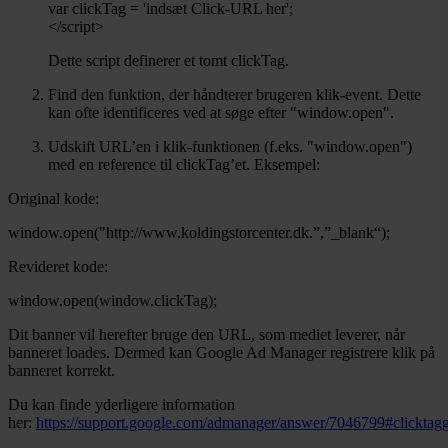
var clickTag = 'indsæt Click-URL her';
</script>
Dette script definerer et tomt clickTag.
Find den funktion, der håndterer brugeren klik-event. Dette
kan ofte identificeres ved at søge efter "window.open".
Udskift URL’en i klik-funktionen (f.eks. "window.open")
med en reference til clickTag’et. Eksempel:
Original kode:
window.open("http://www.koldingstorcenter.dk.”,”_blank“);
Revideret kode:
window.open(window.clickTag);
Dit banner vil herefter bruge den URL, som mediet leverer, når
banneret loades. Dermed kan Google Ad Manager registrere klik på
banneret korrekt.
Du kan finde yderligere information
her:
https://support.google.com/admanager/answer/7046799#clicktagg