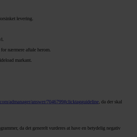
orsinket levering.
vl.
for nærmere aftale herom.
 sideload markant.
le.com/admanager/answer/7046799#clicktagguideline
, da der skal
ogrammer, da det generelt vurderes at have en betydelig negativ