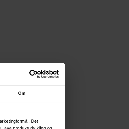
Om
arketingformål. Det
, lave produktudvikling og