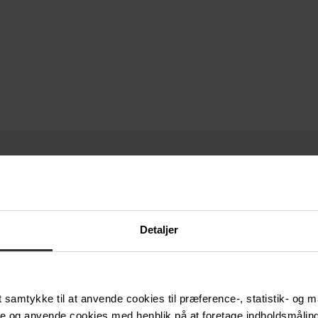
Detaljer
samtykke til at anvende cookies til præference-, statistik- og m
e og anvende cookies med henblik på at foretage indholdsmåling