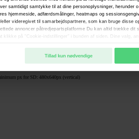
ver samtidigt samtykke til at dine personoplysninger, herunder
ores hjemmeside, adfærdsmålinger, heatmaps og sessionsgengive
g/eller videregivet til samarbejdspartnere, som kan bruge disse o
lrettede annoncer påtredjepartsplatforme Du kan altid trække dit
at klikke på "Cookie-indstillinger" i bunden af siden. Dine valg, 
. Du kan læse mere om behandlingen af dine oplysninger samt di
nde kunde- og samarbejdsforhold.
Tillad kun nødvendige
inimum px for SD: 480x640px (vertical)