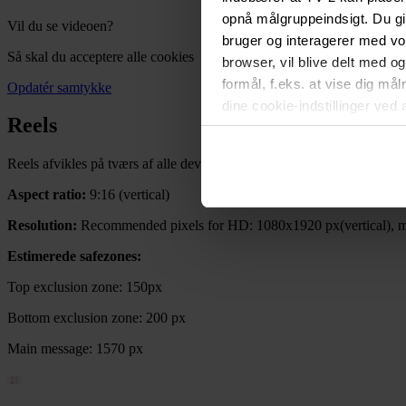
opnå målgruppeindsigt. Du gi
Vil du se videoen?
bruger og interagerer med v
Så skal du acceptere alle cookies
browser, vil blive delt med o
formål, f.eks. at vise dig må
Opdatér samtykke
dine cookie-indstillinger ved 
Reels
vil ikke påvirke browserdata
i
Privatlivspolitik for løbe
Reels afvikles på tværs af alle devices på tv2.dk og apps.
Aspect ratio:
9:16 (vertical)
Resolution:
Recommended pixels for HD: 1080x1920 px(vertical), m
Estimerede safezones:
Top exclusion zone: 150px
Bottom exclusion zone: 200 px
Main message: 1570 px