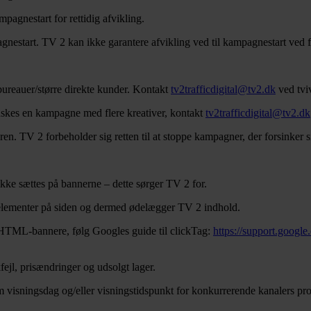
pagnestart for rettidig afvikling.
estart. TV 2 kan ikke garantere afvikling ved til kampagnestart ved f
ebureauer/større direkte kunder. Kontakt
tv2trafficdigital@tv2.dk
ved tvi
nskes en kampagne med flere kreativer, kontakt
tv2trafficdigital@tv2.dk
n. TV 2 forbeholder sig retten til at stoppe kampagner, der forsinker
e.
kke sættes på bannerne – dette sørger TV 2 for.
e elementer på siden og dermed ødelægger TV 2 indhold.
r HTML-bannere, følg Googles guide til clickTag:
https://support.goog
r.
ejl, prisændringer og udsolgt lager.
om visningsdag og/eller visningstidspunkt for konkurrerende kanalers pr