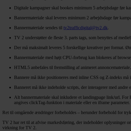
Digitale kampagner skal bookes minimum 5 arbejdsdage før kam
Bannermateriale skal leveres minimum 2 arbejdsdage før kampagn
Bannermateriale sendes til
tv2trafficdigital@tv2.dk
.
TV 2 understøtter de fleste 3. parts tags, som benyttes af medi
Der må maksimalt leveres 5 forskellige kreativer per format. Ø
Bannermateriale med højt CPU-forbrug kan blokeres af browsere
HTML5 anbefales til fremstilling af animeret annoncematerial
Bannere må ikke positioneres med inline CSS og Z-indeks må i
Banneret må ikke indeholde scripts, der interagerer med andr
Alt bannermateriale skal inkludere et landingpage link/url. Fo
angives clickTag-funktion i materiale eller en iframe paramete
Ret til omgående ændringer forbeholdes – herunder forbehold for trykf
TV 2 har ret til at afvise markedsføring, der indeholder oplysninger 
virkning for TV 2.