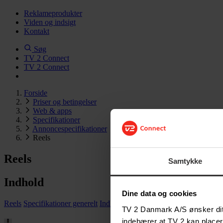
Reklameprodukter
Viden og indsigt
Kontakt
Søg
TV 2 Connect
TV 2 Connect
Forside
Priser og betingelser
Web & apps
Specifikationer
Annoncespecifikationer
Reels
Reels
Samtykke
Indhold
Dine data og cookies
Reels
Specifikationer generelt
Indkøbskanaler
TV 2 Danmark A/S ønsker dit 
indebærer at TV 2 kan placer