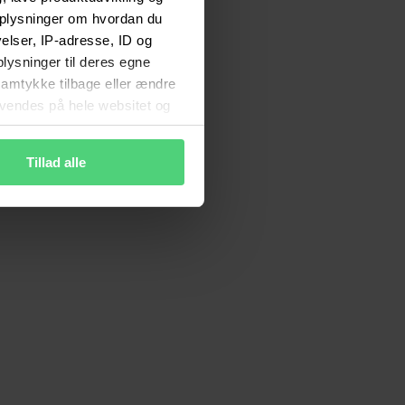
 oplysninger om hvordan du
lser, IP-adresse, ID og
plysninger til deres egne
 samtykke tilbage eller ændre
anvendes på hele websitet og
ne rettigheder
Tillad alle