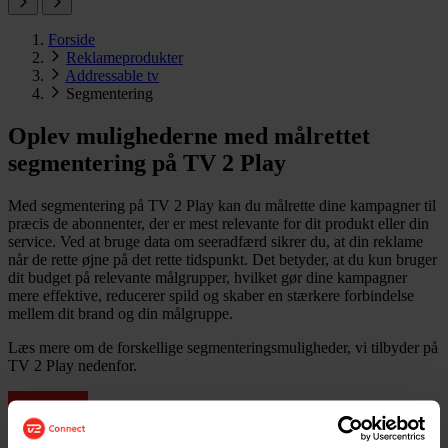
Forside
Reklameprodukter
Addressable tv
Segmentering
Oplev mulighederne med målrettet
segmentering på TV 2 Play
Med segmentering på TV 2 Play kan du målrette dine kampagner til
præcis de abonnenter, der er mest relevante for dit produkt eller din
service. Ved at bruge data om seeradfærd sikrer du, at din reklame
når de rette øjne på det rette tidspunkt. Det betyder, at du kun bruger
dit budget på relevante målgrupper, hvilket gør dine kampagner
mere effektive, reducerer spild og skaber en stærkere forbindelse
mellem dit brand og din målgruppe.
Læs mere om de forskellige segmenteringsmuligheder, vi tilbyder på
TV 2 Play nedenfor.