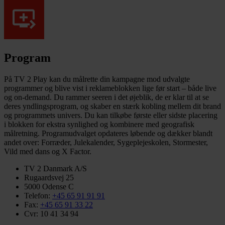
Program
På TV 2 Play kan du målrette din kampagne mod udvalgte
programmer og blive vist i reklameblokken lige før start – både live
og on-demand. Du rammer seeren i det øjeblik, de er klar til at se
deres yndlingsprogram, og skaber en stærk kobling mellem dit brand
og programmets univers. Du kan tilkøbe første eller sidste placering
i blokken for ekstra synlighed og kombinere med geografisk
målretning. Programudvalget opdateres løbende og dækker blandt
andet over: Forræder, Julekalender, Sygeplejeskolen, Stormester,
Vild med dans og X Factor.
TV 2 Danmark A/S
Rugaardsvej 25
5000 Odense C
Telefon:
+45 65 91 91 91
Fax:
+45 65 91 33 22
Cvr: 10 41 34 94