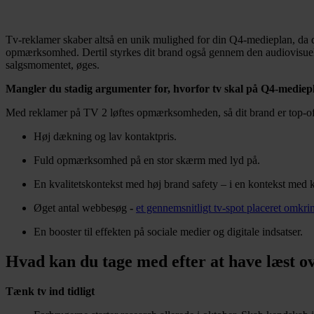
Tv-reklamer skaber altså en unik mulighed for din Q4-medieplan, da de
opmærksomhed. Dertil styrkes dit brand også gennem den audiovisuelle e
salgsmomentet, øges.
Mangler du stadig argumenter for, hvorfor tv skal på Q4-medie
Med reklamer på TV 2 løftes opmærksomheden, så dit brand er top-of-m
Høj dækning og lav kontaktpris.
Fuld opmærksomhed på en stor skærm med lyd på.
En kvalitetskontekst med høj brand safety – i en kontekst med k
Øget antal webbesøg
-
et gennemsnitligt tv-spot placeret omkr
En booster til effekten på sociale medier og digitale indsatser.
Hvad kan du tage med efter at have læst o
Tænk tv ind tidligt