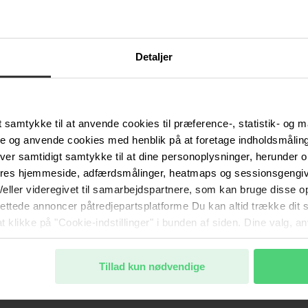
Detaljer
samtykke til at anvende cookies til præference-, statistik- og m
e og anvende cookies med henblik på at foretage indholdsmåling
ver samtidigt samtykke til at dine personoplysninger, herunder
ores hjemmeside, adfærdsmålinger, heatmaps og sessionsgengive
g/eller videregivet til samarbejdspartnere, som kan bruge disse o
lrettede annoncer påtredjepartsplatforme Du kan altid trække dit
at klikke på "Cookie-indstillinger" i bunden af siden. Dine valg, 
. Du kan læse mere om behandlingen af dine oplysninger samt di
nde kunde- og samarbejdsforhold.
Tillad kun nødvendige