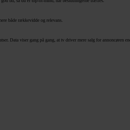
 god tid, så du er top-of-mind, når beslutningerne træffes.
imere både rækkevidde og relevans.
dsatser. Data viser gang på gang, at tv driver mere salg for annoncøren 