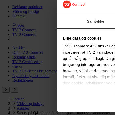
Reklameprodukter
Viden og indsigt
Kontakt
Samtykke
Søg
TV 2 Connect
TV 2 Connect
Dine data og cookies
TV 2 Danmark A/S ønsker dit 
Artikler
indebærer at TV 2 kan placer
Om TV 2 Connect
Reklameguide
opnå målgruppeindsigt. Du gi
TV 2 Certificering
bruger og interagerer med v
Cases
browser, vil blive delt med o
TV 2 Reklames brugerpanel
Nyheder og inspiration
formål, f.eks. at vise dig må
Redaktionen
dine cookie-indstillinger ved 
vil ikke påvirke browserdata
i
Privatlivspolitik for løbe
Forside
Viden og indsigt
Artikler
Sæt tv på Q4-planen og vær top-of-mind i salgsmomentet