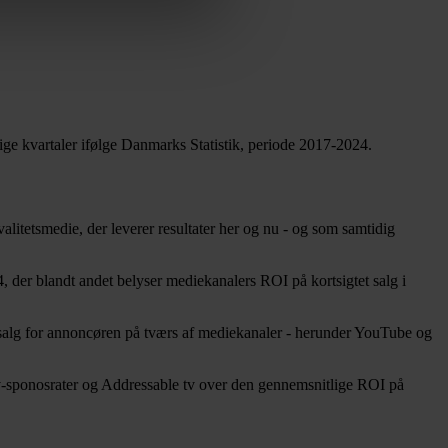
rige kvartaler ifølge Danmarks Statistik, periode 2017-2024.
alitetsmedie, der leverer resultater her og nu - og som samtidig
der blandt andet belyser mediekanalers ROI på kortsigtet salg i
ne salg for annoncøren på tværs af mediekanaler - herunder YouTube og
e tv-sponosrater og Addressable tv over den gennemsnitlige ROI på