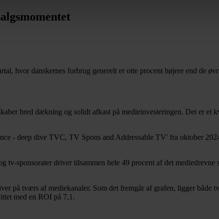
 salgsmomentet
rtal, hvor danskernes forbrug generelt er otte procent højere end de øv
kaber bred dækning og solidt afkast på medieinvesteringen. Det er et kv
nce - deep dive TVC, TV Spons and Addressable TV' fra oktober 2024, 
tv og tv-sponsorater driver tilsammen hele 49 procent af det mediedrev
sdriver på tværs af mediekanaler. Som det fremgår af grafen, ligger båd
ittet med en ROI på 7,1.