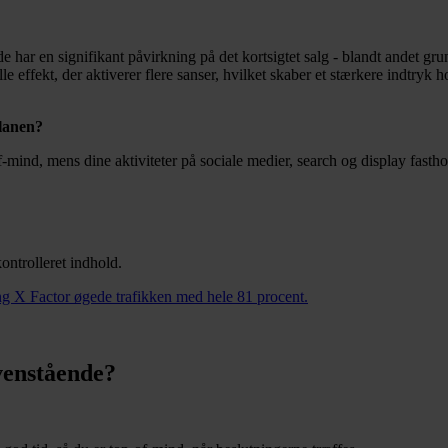
 har en signifikant påvirkning på det kortsigtet salg - blandt andet gr
ffekt, der aktiverer flere sanser, hvilket skaber et stærkere indtryk ho
planen?
ind, mens dine aktiviteter på sociale medier, search og display fasth
ontrolleret indhold.
ing X Factor øgede trafikken med hele 81 procent.
venstående?