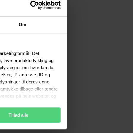
Om
arketingformål. Det
, lave produktudvikling og
 oplysninger om hvordan du
lser, IP-adresse, ID og
plysninger til deres egne
 samtykke tilbage eller ændre
anvendes på hele websitet og
ne rettigheder
Tillad alle