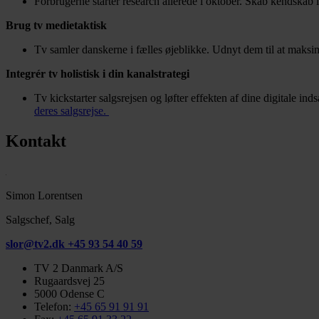
Forbrugerne starter research allerede i oktober. Skab kendskab i
Brug tv medietaktisk
Tv samler danskerne i fælles øjeblikke. Udnyt dem til at maks
Integrér tv holistisk i din kanalstrategi
Tv kickstarter salgsrejsen og løfter effekten af dine digitale in
deres salgsrejse.
Kontakt
Simon Lorentsen
Salgschef, Salg
slor@tv2.dk
+45 93 54 40 59
TV 2 Danmark A/S
Rugaardsvej 25
5000 Odense C
Telefon:
+45 65 91 91 91