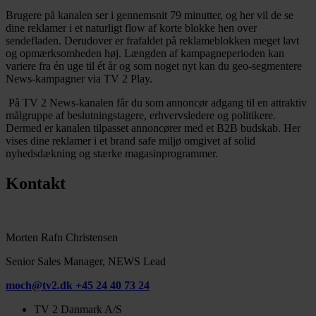
Brugere på kanalen ser i gennemsnit 79 minutter, og her vil de se
dine reklamer i et naturligt flow af korte blokke hen over
sendefladen. Derudover er frafaldet på reklameblokken meget lavt
og opmærksomheden høj. Længden af kampagneperioden kan
variere fra én uge til ét år og som noget nyt kan du geo-segmentere
News-kampagner via TV 2 Play.
På TV 2 News-kanalen får du som annoncør adgang til en attraktiv
målgruppe af beslutningstagere, erhvervsledere og politikere.
Dermed er kanalen tilpasset annoncører med et B2B budskab. Her
vises dine reklamer i et brand safe miljø omgivet af solid
nyhedsdækning og stærke magasinprogrammer.
Kontakt
Morten Rafn Christensen
Senior Sales Manager, NEWS Lead
moch@tv2.dk
+45 24 40 73 24
TV 2 Danmark A/S