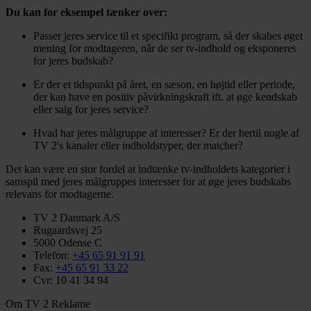
Du kan for eksempel tænker over:
Passer jeres service til et specifikt program, så der skabes øget
mening for modtageren, når de ser tv-indhold og eksponeres
for jeres budskab?
Er der et tidspunkt på året, en sæson, en højtid eller periode,
der kan have en positiv påvirkningskraft ift. at øge kendskab
eller salg for jeres service?
Hvad har jeres målgruppe af interesser? Er der hertil nogle af
TV 2's kanaler eller indholdstyper, der matcher?
Det kan være en stor fordel at indtænke tv-indholdets kategorier i
samspil med jeres målgruppes interesser for at øge jeres budskabs
relevans for modtagerne.
TV 2 Danmark A/S
Rugaardsvej 25
5000 Odense C
Telefon:
+45 65 91 91 91
Fax:
+45 65 91 33 22
Cvr: 10 41 34 94
Om TV 2 Reklame