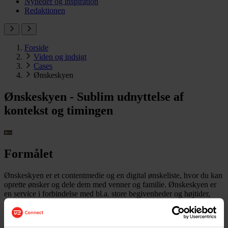
Nyheder og inspiration
Redaktionen
Forside
Viden og indsigt
Cases
Ønskeskyen
Ønskeskyen - Sublim udnyttelse af
kontekst og timingen
Formålet
Ønskeskyen er et contentmedie og en digital ønskeliste, hvor du kan
oprette ønsker og dele dem med venner og familie. Ønskeskyen er
en service i forbindelse med bl.a. store begivenheder og højtider,
men fungerer også som en praktisk platform for inspirations- og
huskelister til alle formål. Brugere kan også lade sig inspirere af
platformens brands, influencere, produkter, nyeste trends,