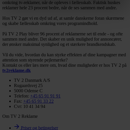
omkring tv-reklamer, når de opleves i fællesskab. Faktisk huskes
anvendes på hele websitet og vil ikke påvirke
reklamer hele 23 procent bedre, når de ses sammen med andre.
browserdata. Du kan læse mere om behandlingen af dine
Hos TV 2 gør vi en dyd ud af, at samle danskerne foran skærmene
oplysninger samt dine rettigheder i
Privatlivspolitik for
og skabe fællesskab omkring vores programindhold.
løbende kunde- og samarbejdsforhold.
På TV 2 Play bliver 96 procent af reklamerne set til ende - og ofte
sammen med andre. Det skaber en unik mulighed for annoncører,
der ønsker maksimal synlighed og et stærkere brandkendskab.
Vil du vide, hvordan du kan styrke effekten af dine kampagner med
attention som styrende pejlemærke?
Kontakt os eller læs mere om, hvad dine muligheder er hos TV 2 på
tv2reklame.dk
TV 2 Danmark A/S
Rugaardsvej 25
5000 Odense C
Telefon:
+45 65 91 91 91
Fax:
+45 65 91 33 22
Cvr: 10 41 34 94
Om TV 2 Reklame
Priser og betingelser