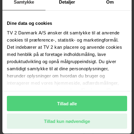
Nyheder og inspiration
Samtykke
Detaljer
Om
Redaktionen
Dine data og cookies
Forside
TV 2 Danmark A/S ønsker dit samtykke til at anvende
Viden og indsigt
Nyheder og inspiration
cookies til præference-, statistik- og marketingformål.
𝗘𝗳𝗳𝗲𝗸𝘁𝗲𝗻 𝗮𝗳 𝗱𝗶𝗻𝗲 𝗿𝗲𝗸𝗹𝗮𝗺𝗲𝗿 𝘀𝘁𝘆𝗿𝗸𝗲𝘀, 𝗻𝗮𝗿 𝗱𝗲
Det indebærer at TV 2 kan placere og anvende cookies
𝘀𝗲𝘀 𝗶 𝗳æ𝗹𝗹𝗲𝘀𝘀𝗸𝗮𝗯
med henblik på at foretage indholdsmåling, lave
produktudvikling og opnå målgruppeindsigt. Du giver
Effekten af dine reklamer styrkes, når de
samtidigt samtykke til at dine personoplysninger,
ses i fællesskab
herunder oplysninger om hvordan du bruger og
interagerer med vores hjemmeside, adfærdsmålinger,
heatmaps og sessionsgengivelser, IP-adresse, ID og
23. marts 2026
browser, vil blive delt med og/eller videregivet til
Tillad alle
Skribent
Annica Engelund-Sørensen
samarbejdspartnere, som kan bruge disse oplysninger til
deres egne formål, f.eks. at vise dig målrettede annoncer
𝗘𝗳𝗳𝗲𝗸𝘁𝗲𝗻 𝗮𝗳 𝗱𝗶𝗻𝗲 𝗿𝗲𝗸𝗹𝗮𝗺𝗲𝗿 𝘀𝘁𝘆𝗿𝗸𝗲𝘀, 𝗻𝗮𝗿 𝗱𝗲 𝘀𝗲𝘀 𝗶
påtredjepartsplatforme Du kan altid trække dit samtykke
𝗳æ𝗹𝗹𝗲𝘀𝘀𝗸𝗮𝗯
Tillad kun nødvendige
tilbage eller ændre dine cookie-indstillinger ved at klikke
I følge
Thinkbox
'𝘛𝘳𝘦𝘯𝘥𝘴 𝘪𝘯 𝘛𝘝 2025' øges opmærksomheden
på "Cookie-indstillinger" i bunden af siden. Dine valg,