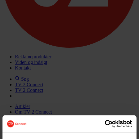
Reklameprodukter
Viden og indsigt
Kontakt
Søg
TV 2 Connect
TV 2 Connect
Artikler
Om TV 2 Connect
Reklameguide
TV 2 Certificering
Cases
TV 2 Reklames brugerpanel