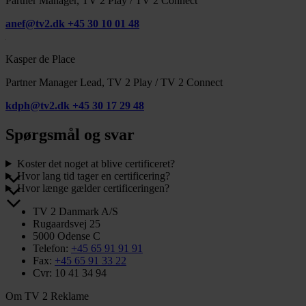
Partner Manager, TV 2 Play / TV 2 Connect
anef@tv2.dk
+45 30 10 01 48
Kasper de Place
Partner Manager Lead, TV 2 Play / TV 2 Connect
kdph@tv2.dk
+45 30 17 29 48
Spørgsmål og svar
Koster det noget at blive certificeret?
Hvor lang tid tager en certificering?
Hvor længe gælder certificeringen?
TV 2 Danmark A/S
Rugaardsvej 25
5000 Odense C
Telefon:
+45 65 91 91 91
Fax:
+45 65 91 33 22
Cvr: 10 41 34 94
Om TV 2 Reklame